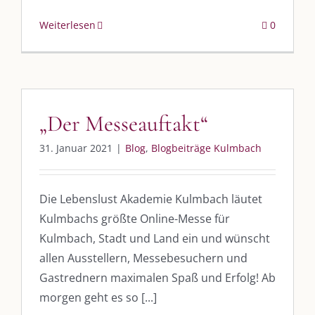
Weiterlesen
0
DIE KULMBLOGGERA
Kulmbloggera
„Der Messeauftakt“
Podcast
31. Januar 2021
|
Blog
,
Blogbeiträge Kulmbach
Kooperationen
vkfk
Die Lebenslust Akademie Kulmbach läutet
Kulmbachs größte Online-Messe für
Leistungen – Buchungen
Kulmbach, Stadt und Land ein und wünscht
allen Ausstellern, Messebesuchern und
AKTUELLES
Gastrednern maximalen Spaß und Erfolg! Ab
morgen geht es so [...]
Immer die passende Geschenkidee – für jeden Anlass