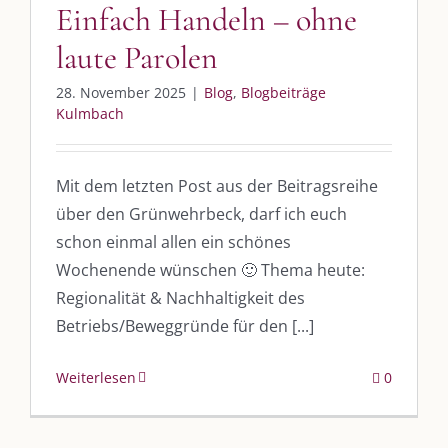
Einfach Handeln – ohne
laute Parolen
UNSERE HEIMAT KULMBACH
28. November 2025
|
Blog
,
Blogbeiträge
„Unser Kulmbach e. V.“
– Der Händlerzusammenschluss der Stadt
Kulmbach
„Stadt Kulmbach“
– Offizielles Portal unserer Heimat
„Landratsamt Kulmbach“
– Wissenswertes in allen Belangen
Mit dem letzten Post aus der Beitragsreihe
über den Grünwehrbeck, darf ich euch
„
Lebenslust Akademie Kulmbach
“ – Mutmachergeschichten von
Mutbotschaftern
schon einmal allen ein schönes
Wochenende wünschen 🙂 Thema heute:
Regionalität & Nachhaltigkeit des
Betriebs/Beweggründe für den [...]
Weiterlesen
0
©
2026 | Alle Rechte vorbehalten. |
Impressum
|
Datenschutz
|
Kontakt