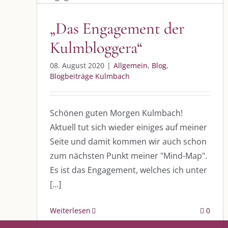
Kulmbloggera“
Allgemein
Blog
Blogbeiträge Kulmbach
„Das Engagement der
Kulmbloggera“
DIE KULMBLOGGERA
AKTUELLE
08. August 2020
|
Allgemein
,
Blog
,
Blogbeiträge Kulmbach
Kulmbloggera
Immer die 
Anlass
Podcast
Schönen guten Morgen Kulmbach!
Aktuell tut sich wieder einiges auf meiner
Kooperationen
AUS DEM
Seite und damit kommen wir auch schon
vkfk
zum nächsten Punkt meiner "Mind-Map".
Im Dialog m
Es ist das Engagement, welches ich unter
Im Dialog m
Leistungen – Buchungen
Im Dialog m
[...]
Weiterlesen
0