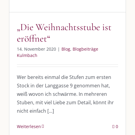
post@die-kulmbloggera.de
„Die Weihnachtsstube ist
UNSERE HEIMAT KULMBACH
eröffnet“
„Unser Kulmbach e. V.“
– Der Händlerzusammenschluss der Stadt
14. November 2020
|
Blog
,
Blogbeiträge
„Stadt Kulmbach“
– Offizielles Portal unserer Heimat
Kulmbach
„Landratsamt Kulmbach“
– Wissenswertes in allen Belangen
Wer bereits einmal die Stufen zum ersten
„
Lebenslust Akademie Kulmbach
“ – Mutmachergeschichten von
Mutbotschaftern
Stock in der Langgasse 9 genommen hat,
weiß wovon ich schwärme. In mehreren
Stuben, mit viel Liebe zum Detail, könnt ihr
nicht einfach [...]
Weiterlesen
0
©
2026 | Alle Rechte vorbehalten. |
Impressum
|
Datenschutz
|