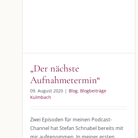
„Der nächste
Aufnahmetermin“
Blog
Blogbeiträge Kulmbach
„Der nächste
Aufnahmetermin“
DIE KULMBLOGGERA
AKTUELLE
09. August 2020
|
Blog
,
Blogbeiträge
Kulmbach
Kulmbloggera
Immer die 
Anlass
Podcast
Zwei Episoden für meinen Podcast-
Channel hat Stefan Schnabel bereits mit
Kooperationen
AUS DEM
mir aufgenommen. In meiner ersten