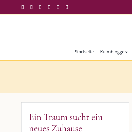
Zum
Facebook
Instagram
Twitter
Pinterest
YouTube
Tiktok
Inhalt
springen
Startseite
Kulmbloggera
Ein Traum sucht ein neues
Zuhause
Ein Traum sucht ein
Blog
Blogbeiträge Kulmbach
neues Zuhause