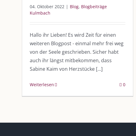
04. Oktober 2022
|
Blog
,
Blogbeiträge
Kulmbach
Hallo ihr Lieben! Es wird Zeit für einen
weiteren Blogpost - einmal mehr frei weg
DIE KULMBLOGGERA
AKTUELLE
von der Seele geschrieben. Sicher habt
auch ihr längst mitbekommen, dass
Kulmbloggera
Immer die 
Sabine Kaim von Herzstücke [...]
Anlass
Podcast
Weiterlesen
0
Kooperationen
AUS DEM
vkfk
Im Dialog m
Im Dialog m
Leistungen – Buchungen
Im Dialog m