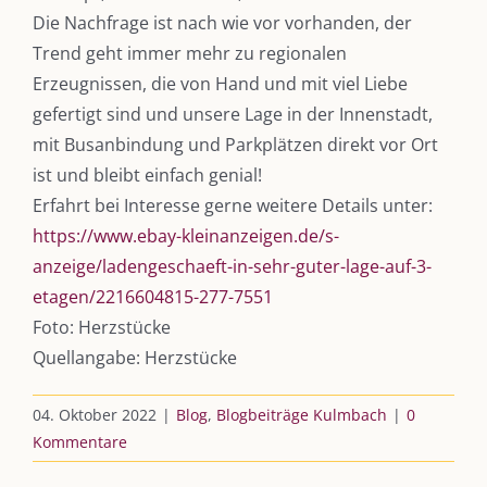
Die Nachfrage ist nach wie vor vorhanden, der
DIE KULMBLOGGERA
Trend geht immer mehr zu regionalen
Erzeugnissen, die von Hand und mit viel Liebe
Kulmbloggera
gefertigt sind und unsere Lage in der Innenstadt,
Podcast
mit Busanbindung und Parkplätzen direkt vor Ort
ist und bleibt einfach genial!
Kooperationen
Erfahrt bei Interesse gerne weitere Details unter:
vkfk
https://www.ebay-kleinanzeigen.de/s-
anzeige/ladengeschaeft-in-sehr-guter-lage-auf-3-
Leistungen – Buchungen
etagen/2216604815-277-7551
Foto: Herzstücke
Quellangabe: Herzstücke
AKTUELLES
04. Oktober 2022
|
Blog
,
Blogbeiträge Kulmbach
|
0
Immer die passende Geschenkidee – für jeden Anlass
Kommentare