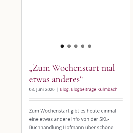
„Zum Wochenstart mal etwas
anderes“
Blog
Blogbeiträge Kulmbach
„Zum Wochenstart mal
etwas anderes“
DIE KULMBLOGGERA
AKTUELLE
08. Juni 2020
|
Blog
,
Blogbeiträge Kulmbach
Kulmbloggera
Immer die 
Anlass
Podcast
Zum Wochenstart gibt es heute einmal
eine etwas andere Info von der SKL-
Kooperationen
AUS DEM
Buchhandlung Hofmann über schöne