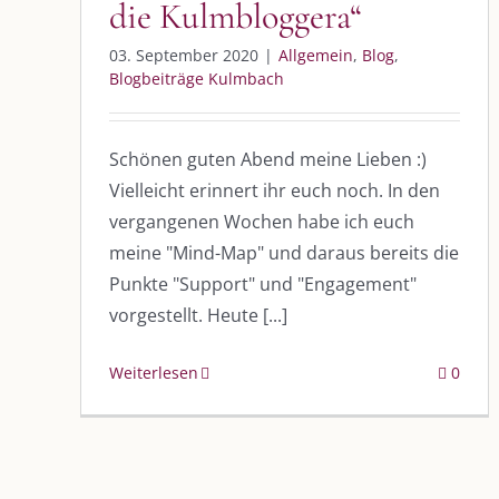
die Kulmbloggera“
03. September 2020
|
Allgemein
,
Blog
,
Blogbeiträge Kulmbach
Schönen guten Abend meine Lieben :)
DIE KULMBLOGGERA
AKTUELLE
Vielleicht erinnert ihr euch noch. In den
vergangenen Wochen habe ich euch
Kulmbloggera
Immer die 
meine "Mind-Map" und daraus bereits die
Anlass
Podcast
Punkte "Support" und "Engagement"
vorgestellt. Heute [...]
Kooperationen
AUS DEM
Weiterlesen
0
vkfk
Im Dialog m
Im Dialog m
Leistungen – Buchungen
Im Dialog m