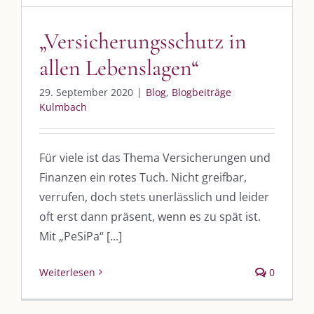
„Versicherungsschutz in
UNSERE HEIMAT KULMBACH
allen Lebenslagen“
„Unser Kulmbach e. V.“
– Der Händlerzusammenschluss der Stadt
29. September 2020
|
Blog
,
Blogbeiträge
Kulmbach
„Stadt Kulmbach“
– Offizielles Portal unserer Heimat
„Landratsamt Kulmbach“
– Wissenswertes in allen Belangen
Für viele ist das Thema Versicherungen und
„
Lebenslust Akademie Kulmbach
“ – Mutmachergeschichten von
Mutbotschaftern
Finanzen ein rotes Tuch. Nicht greifbar,
verrufen, doch stets unerlässlich und leider
oft erst dann präsent, wenn es zu spät ist.
Mit „PeSiPa“ [...]
Weiterlesen
0
©
2026 | Alle Rechte vorbehalten. |
Impressum
|
Datenschutz
|
Kontakt