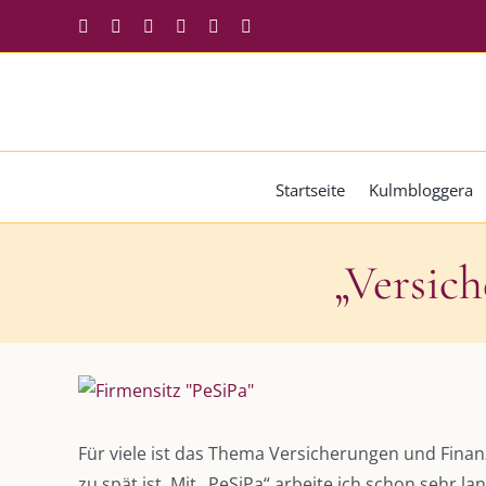
Zum
Facebook
Instagram
Twitter
Pinterest
YouTube
Tiktok
Inhalt
springen
Startseite
Kulmbloggera
„Versich
Zeige
grösseres
Bild
Für viele ist das Thema Versicherungen und Finanz
zu spät ist. Mit „PeSiPa“ arbeite ich schon sehr 