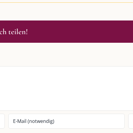
h teilen!
S
SO FINDEN WIR ZUSAMMEN!
passende Geschenkidee – für jeden
Am einfachsten bin ich per Mail un
WhatsApp zu erreichen.
Whatsapp:
0151-21182972
 BLOG
post@die-kulmbloggera.de
it – Jana Florence
it – Nicole Putschky-Kaiser
it – Daniel Manzer, alias Mr. Hops