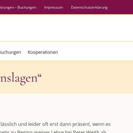
istungen – Buchungen
Impressum
Datenschutzerklärung
 Buchungen
Kooperationen
enslagen“
lässlich und leider oft erst dann präsent, wenn es
reits zu Beginn meiner Lehre bei Peter Weith ab.