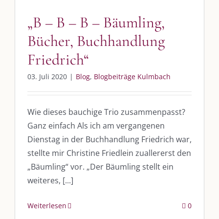
post@die-kulmbloggera.de
„B – B – B – Bäumling,
Bücher, Buchhandlung
UNSERE HEIMAT KULMBACH
Friedrich“
„Unser Kulmbach e. V.“
– Der Händlerzusammenschluss der Stadt
03. Juli 2020
|
Blog
,
Blogbeiträge Kulmbach
„Stadt Kulmbach“
– Offizielles Portal unserer Heimat
„Landratsamt Kulmbach“
– Wissenswertes in allen Belangen
Wie dieses bauchige Trio zusammenpasst?
„
Lebenslust Akademie Kulmbach
“ – Mutmachergeschichten von
Ganz einfach Als ich am vergangenen
Mutbotschaftern
Dienstag in der Buchhandlung Friedrich war,
stellte mir Christine Friedlein zuallererst den
„Bäumling“ vor. „Der Bäumling stellt ein
weiteres, [...]
Weiterlesen
0
©
2026 | Alle Rechte vorbehalten. |
Impressum
|
Datenschutz
|