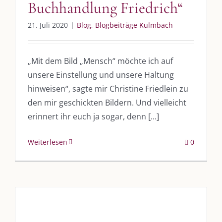
Buchhandlung Friedrich“
21. Juli 2020
|
Blog
,
Blogbeiträge Kulmbach
„Mit dem Bild „Mensch“ möchte ich auf
unsere Einstellung und unsere Haltung
hinweisen“, sagte mir Christine Friedlein zu
DIE KULMBLOGGERA
den mir geschickten Bildern. Und vielleicht
erinnert ihr euch ja sogar, denn [...]
Kulmbloggera
Weiterlesen
0
Podcast
Kooperationen
vkfk
Leistungen – Buchungen