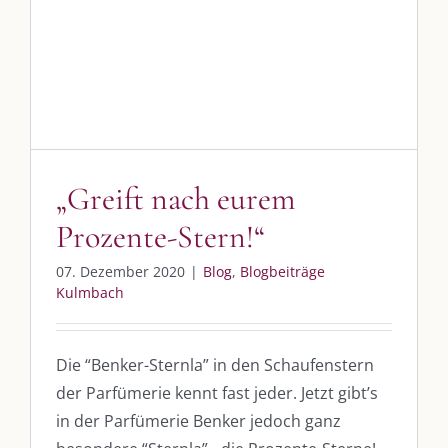
SO FINDEN WIR ZUSAMMEN!
Am einfachsten bin ich per Mail und über WhatsApp zu erreichen.
Whatsapp:
0151-21182972
post@die-kulmbloggera.de
„Greift nach eurem
Prozente-Stern!“
UNSERE HEIMAT KULMBACH
07. Dezember 2020
|
Blog
,
Blogbeiträge
„Unser Kulmbach e. V.“
– Der Händlerzusammenschluss der Stadt
Kulmbach
„Stadt Kulmbach“
– Offizielles Portal unserer Heimat
„Landratsamt Kulmbach“
– Wissenswertes in allen Belangen
Die “Benker-Sternla” in den Schaufenstern
der Parfümerie kennt fast jeder. Jetzt gibt’s
„
Lebenslust Akademie Kulmbach
“ – Mutmachergeschichten von
Mutbotschaftern
in der Parfümerie Benker jedoch ganz