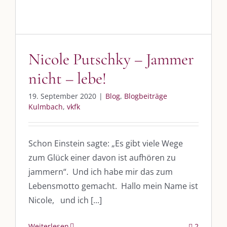
Whatsapp:
0151-21182972
post@die-kulmbloggera.de
Nicole Putschky – Jammer
UNSERE HEIMAT KULMBACH
nicht – lebe!
„Unser Kulmbach e. V.“
– Der Händlerzusammenschluss der Stadt
19. September 2020
|
Blog
,
Blogbeiträge
„Stadt Kulmbach“
– Offizielles Portal unserer Heimat
Kulmbach
,
vkfk
„Landratsamt Kulmbach“
– Wissenswertes in allen Belangen
Schon Einstein sagte: „Es gibt viele Wege
„
Lebenslust Akademie Kulmbach
“ – Mutmachergeschichten von
Mutbotschaftern
zum Glück einer davon ist aufhören zu
jammern“. Und ich habe mir das zum
Lebensmotto gemacht. Hallo mein Name ist
Nicole, und ich [...]
Weiterlesen
2