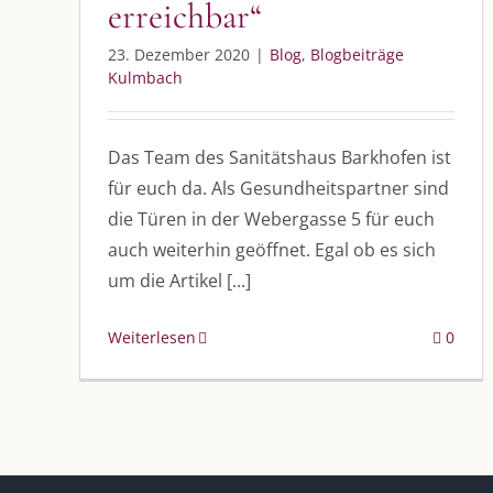
erreichbar“
23. Dezember 2020
|
Blog
,
Blogbeiträge
Kulmbach
Das Team des Sanitätshaus Barkhofen ist
DIE KULMBLOGGERA
AKTUELLE
für euch da. Als Gesundheitspartner sind
die Türen in der Webergasse 5 für euch
Kulmbloggera
Immer die 
auch weiterhin geöffnet. Egal ob es sich
Anlass
Podcast
um die Artikel [...]
Kooperationen
AUS DEM
Weiterlesen
0
vkfk
Im Dialog m
Im Dialog m
Leistungen – Buchungen
Im Dialog m