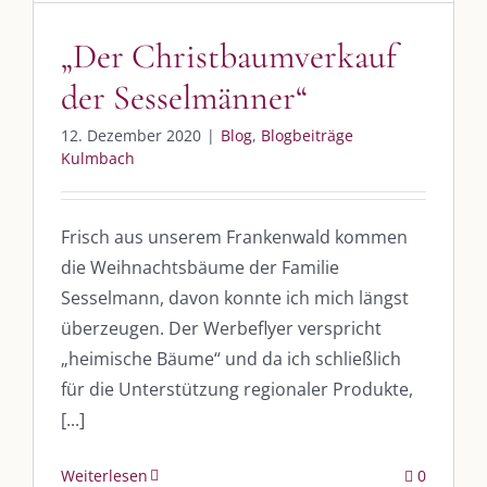
Whatsapp:
0151-21182972
„Der Christbaumverkauf
post@die-kulmbloggera.de
der Sesselmänner“
UNSERE HEIMAT KULMBACH
12. Dezember 2020
|
Blog
,
Blogbeiträge
Kulmbach
„Unser Kulmbach e. V.“
– Der Händlerzusammenschluss der Stadt
„Stadt Kulmbach“
– Offizielles Portal unserer Heimat
Frisch aus unserem Frankenwald kommen
„Landratsamt Kulmbach“
– Wissenswertes in allen Belangen
die Weihnachtsbäume der Familie
Sesselmann, davon konnte ich mich längst
„
Lebenslust Akademie Kulmbach
“ – Mutmachergeschichten von
Mutbotschaftern
überzeugen. Der Werbeflyer verspricht
„heimische Bäume“ und da ich schließlich
für die Unterstützung regionaler Produkte,
[...]
Weiterlesen
0