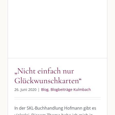
„Nicht einfach nur
Glückwunschkarten“
Blog
Blogbeiträge Kulmbach
„Nicht einfach nur
DIE KULMBLOGGERA
Glückwunschkarten“
Kulmbloggera
26. Juni 2020
|
Blog
,
Blogbeiträge Kulmbach
Podcast
Kooperationen
In der SKL-Buchhandlung Hofmann gibt es