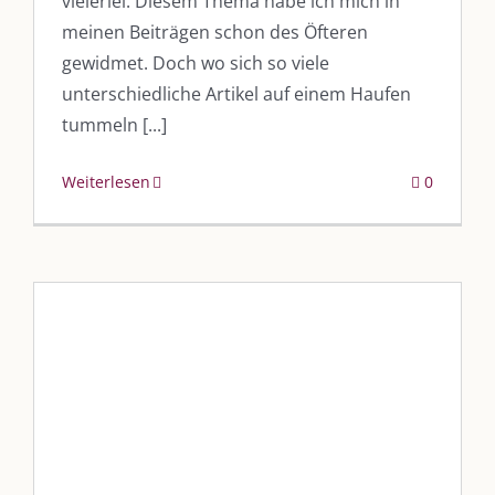
vielerlei. Diesem Thema habe ich mich in
vkfk
meinen Beiträgen schon des Öfteren
Leistungen – Buchungen
gewidmet. Doch wo sich so viele
unterschiedliche Artikel auf einem Haufen
tummeln [...]
AKTUELLES
Weiterlesen
0
Immer die passende Geschenkidee – für jeden Anlass
AUS DEM BLOG
Im Dialog mit – Jana Florence
Im Dialog mit – Nicole Putschky-Kaiser
Im Dialog mit – Daniel Manzer, alias Mr. Hops
„Zum Wochenstart mal etwas
anderes“
SO FINDEN WIR ZUSAMMEN!
Blog
Blogbeiträge Kulmbach