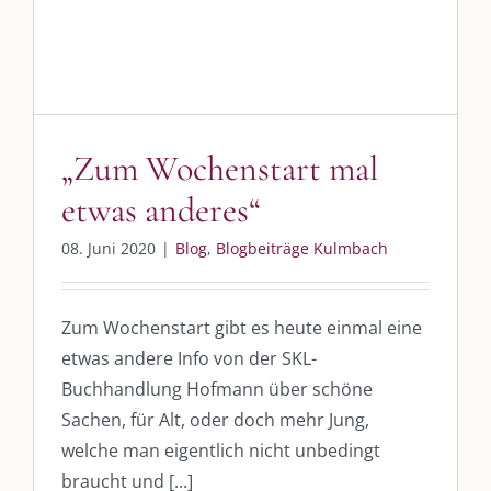
Am einfachsten bin ich per Mail und über WhatsApp zu erreichen.
Whatsapp:
0151-21182972
post@die-kulmbloggera.de
„Zum Wochenstart mal
UNSERE HEIMAT KULMBACH
etwas anderes“
„Unser Kulmbach e. V.“
– Der Händlerzusammenschluss der Stadt
08. Juni 2020
|
Blog
,
Blogbeiträge Kulmbach
„Stadt Kulmbach“
– Offizielles Portal unserer Heimat
„Landratsamt Kulmbach“
– Wissenswertes in allen Belangen
Zum Wochenstart gibt es heute einmal eine
etwas andere Info von der SKL-
„
Lebenslust Akademie Kulmbach
“ – Mutmachergeschichten von
Mutbotschaftern
Buchhandlung Hofmann über schöne
Sachen, für Alt, oder doch mehr Jung,
welche man eigentlich nicht unbedingt
braucht und [...]