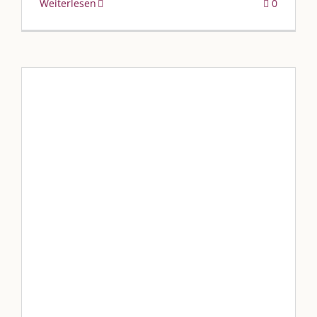
Weiterlesen
0
„Sonnenbrillen im SSV bei
Hoffmann Optic“
Blog
Blogbeiträge Kulmbach