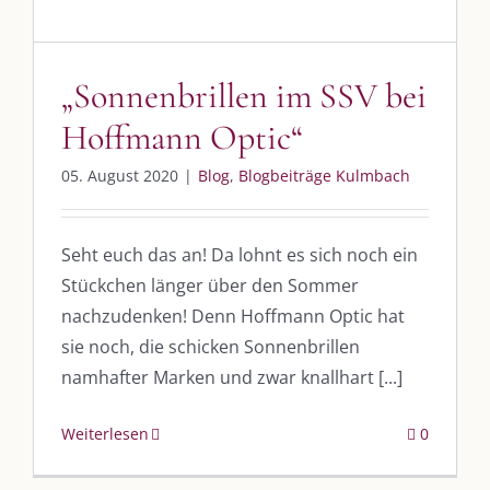
„Sonnenbrillen im SSV bei
Hoffmann Optic“
05. August 2020
|
Blog
,
Blogbeiträge Kulmbach
Seht euch das an! Da lohnt es sich noch ein
Stückchen länger über den Sommer
nachzudenken! Denn Hoffmann Optic hat
DIE KULMBLOGGERA
sie noch, die schicken Sonnenbrillen
namhafter Marken und zwar knallhart [...]
Kulmbloggera
Podcast
Weiterlesen
0
Kooperationen