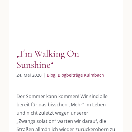
SO FINDEN WIR ZUSAMMEN!
Am einfachsten bin ich per Mail und über WhatsApp zu erreichen.
Whatsapp:
0151-21182972
post@die-kulmbloggera.de
„I´m Walking On
UNSERE HEIMAT KULMBACH
Sunshine“
„Unser Kulmbach e. V.“
– Der Händlerzusammenschluss der Stadt
24. Mai 2020
|
Blog
,
Blogbeiträge Kulmbach
„Stadt Kulmbach“
– Offizielles Portal unserer Heimat
„Landratsamt Kulmbach“
– Wissenswertes in allen Belangen
Der Sommer kann kommen! Wir sind alle
bereit für das bisschen „Mehr“ im Leben
„
Lebenslust Akademie Kulmbach
“ – Mutmachergeschichten von
Mutbotschaftern
und nicht zuletzt wegen unserer
„Zwangsisolation“ warten wir darauf, die
Straßen allmählich wieder zurückerobern zu