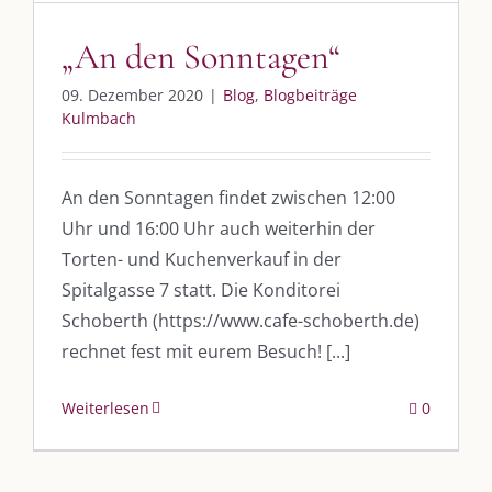
„An den Sonntagen“
UNSERE HEIMAT KULMBACH
09. Dezember 2020
|
Blog
,
Blogbeiträge
„Unser Kulmbach e. V.“
– Der Händlerzusammenschluss der Stadt
Kulmbach
„Stadt Kulmbach“
– Offizielles Portal unserer Heimat
„Landratsamt Kulmbach“
– Wissenswertes in allen Belangen
An den Sonntagen findet zwischen 12:00
Uhr und 16:00 Uhr auch weiterhin der
„
Lebenslust Akademie Kulmbach
“ – Mutmachergeschichten von
Mutbotschaftern
Torten- und Kuchenverkauf in der
Spitalgasse 7 statt. Die Konditorei
Schoberth (https://www.cafe-schoberth.de)
rechnet fest mit eurem Besuch! [...]
Weiterlesen
0
©
2026 | Alle Rechte vorbehalten. |
Impressum
|
Datenschutz
|
Kontakt