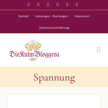
Zum
Facebook
Instagram
Twitter
Pinterest
YouTube
Tiktok
Kulmbloggera
Inhalt
Kontakt
Leistungen – Buchungen
Impressum
springen
Podcast
Datenschutzerklärung
Kooperationen
vkfk
Leistungen – Buchungen
AKTUELLES
Spannung
Immer die passende Geschenkidee – für jeden Anlass
AUS DEM BLOG