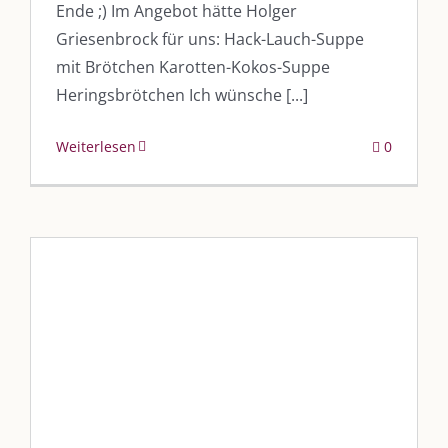
Ende ;) Im Angebot hätte Holger
Griesenbrock für uns: Hack-Lauch-Suppe
AKTUELLES
mit Brötchen Karotten-Kokos-Suppe
Heringsbrötchen Ich wünsche [...]
Immer die passende Geschenkidee – für jeden Anlass
Weiterlesen
0
AUS DEM BLOG
Im Dialog mit – Jana Florence
Im Dialog mit – Nicole Putschky-Kaiser
Im Dialog mit – Daniel Manzer, alias Mr. Hops
„?ü????? ????´? ??? ??????
SO FINDEN WIR ZUSAMMEN!
????????????“
Am einfachsten bin ich per Mail und über WhatsApp zu erreichen.
Blog
Blogbeiträge Kulmbach
Whatsapp:
0151-21182972