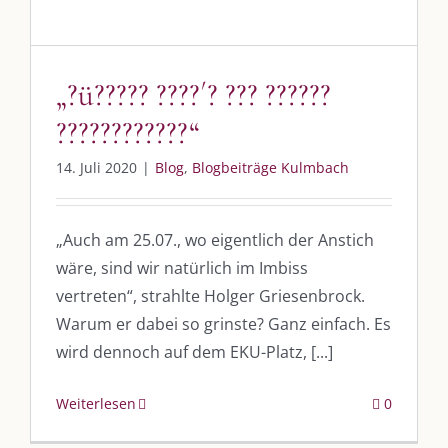
post@die-kulmbloggera.de
UNSERE HEIMAT KULMBACH
„?ü????? ????´? ??? ??????
????????????“
„Unser Kulmbach e. V.“
– Der Händlerzusammenschluss der Stadt
„Stadt Kulmbach“
– Offizielles Portal unserer Heimat
14. Juli 2020
|
Blog
,
Blogbeiträge Kulmbach
„Landratsamt Kulmbach“
– Wissenswertes in allen Belangen
„
Lebenslust Akademie Kulmbach
“ – Mutmachergeschichten von
„Auch am 25.07., wo eigentlich der Anstich
Mutbotschaftern
wäre, sind wir natürlich im Imbiss
vertreten“, strahlte Holger Griesenbrock.
Warum er dabei so grinste? Ganz einfach. Es
wird dennoch auf dem EKU-Platz, [...]
Weiterlesen
0
©
2026 | Alle Rechte vorbehalten. |
Impressum
|
Datenschutz
|
Kontakt