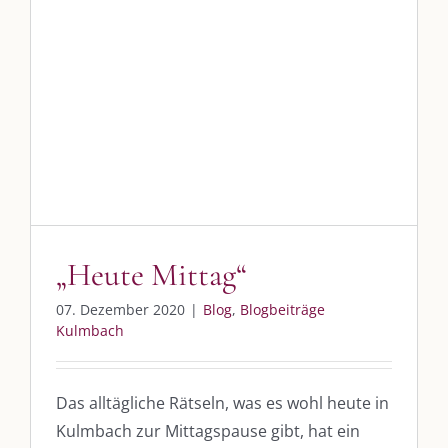
„Heute Mittag“
Blog
Blogbeiträge Kulmbach
DIE KULMBLOGGERA
Kulmbloggera
„Heute Mittag“
Podcast
07. Dezember 2020
|
Blog
,
Blogbeiträge
Kooperationen
Kulmbach
vkfk
Das alltägliche Rätseln, was es wohl heute in
Leistungen – Buchungen
Kulmbach zur Mittagspause gibt, hat ein