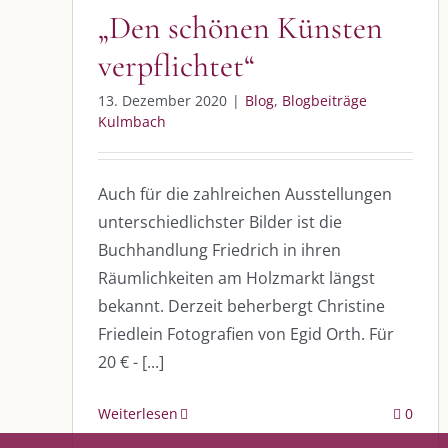
Blog
Blogbeiträge Kulmbach
„Den schönen Künsten
verpflichtet“
13. Dezember 2020
|
Blog
,
Blogbeiträge
DIE KULMBLOGGERA
AKTUELLE
Kulmbach
Kulmbloggera
Immer die 
Anlass
Auch für die zahlreichen Ausstellungen
Podcast
unterschiedlichster Bilder ist die
Buchhandlung Friedrich in ihren
Kooperationen
AUS DEM
Räumlichkeiten am Holzmarkt längst
vkfk
bekannt. Derzeit beherbergt Christine
Im Dialog m
Friedlein Fotografien von Egid Orth. Für
Im Dialog m
Leistungen – Buchungen
Im Dialog m
20 € - [...]
Weiterlesen
0