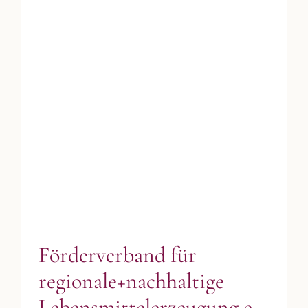
Förderverband für
regionale+nachhaltige
Lebensmittelerzeugung e. V.
Blog
Blogbeiträge Kulmbach
Förderverband für
regionale+nachhaltige
Lebensmittelerzeugung e.