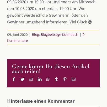
09.06.2020 um 19:00 Uhr und endet am Mittwoch,
Leistungen – Buchungen
den 10.06.2020 um ebenfalls 19:00 Uhr. Wie
gewohnt werde ich die Gewinnerin, oder den
Gewinner umgehend informieren. Viel Glück 🙂
AKTUELLES
09. Juni 2020
|
Blog
,
Blogbeiträge Kulmbach
|
0
Immer die passende Geschenkidee – für jeden Anlass
Kommentare
AUS DEM BLOG
Gerne könnt Ihr diesen Artikel
Im Dialog mit – Jana Florence
auch teilen!
Im Dialog mit – Nicole Putschky-Kaiser
Im Dialog mit – Daniel Manzer, alias Mr. Hops
Facebook
Twitter
Reddit
LinkedIn
WhatsApp
Tumblr
Pinterest
E-
Mail
SO FINDEN WIR ZUSAMMEN!
Hinterlasse einen Kommentar
Am einfachsten bin ich per Mail und über WhatsApp zu erreichen.