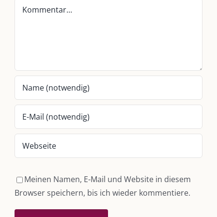
Kommentar
Whatsapp:
0151-21182972
post@die-kulmbloggera.de
UNSERE HEIMAT KULMBACH
„Unser Kulmbach e. V.“
– Der Händlerzusammenschluss der Stadt
„Stadt Kulmbach“
– Offizielles Portal unserer Heimat
„Landratsamt Kulmbach“
– Wissenswertes in allen Belangen
„
Lebenslust Akademie Kulmbach
“ – Mutmachergeschichten von
Mutbotschaftern
Meinen Namen, E-Mail und Website in diesem
Browser speichern, bis ich wieder kommentiere.