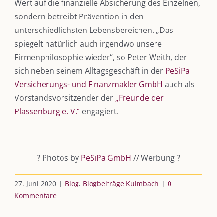
Wert auf die finanzielle Absicherung des Einzelnen,
DIE KULMBLOGGERA
sondern betreibt Prävention in den
unterschiedlichsten Lebensbereichen. „Das
Kulmbloggera
spiegelt natürlich auch irgendwo unsere
Firmenphilosophie wieder“, so Peter Weith, der
Podcast
sich neben seinem Alltagsgeschäft in der
PeSiPa
Kooperationen
Versicherungs- und Finanzmakler GmbH
auch als
Vorstandsvorsitzender der
„Freunde der
vkfk
Plassenburg e. V.“
engagiert.
Leistungen – Buchungen
?
Photos by
PeSiPa GmbH
// Werbung
?
AKTUELLES
27. Juni 2020
|
Blog
,
Blogbeiträge Kulmbach
|
0
Immer die passende Geschenkidee – für jeden Anlass
Kommentare