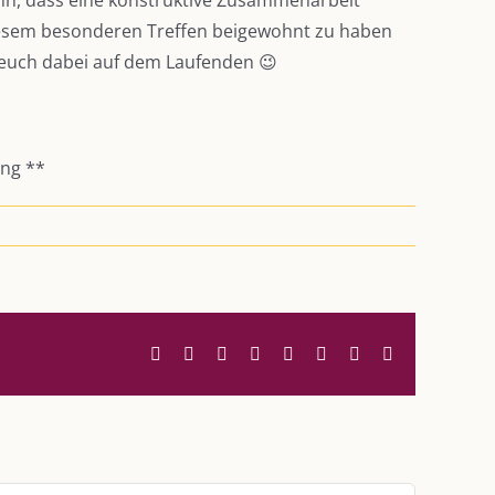
ann, dass eine konstruktive Zusammenarbeit
diesem besonderen Treffen beigewohnt zu haben
 euch dabei auf dem Laufenden 😉
ng **
Facebook
Twitter
Reddit
LinkedIn
WhatsApp
Tumblr
Pinterest
E-
Mail
UNSERE HEIMAT KULMBACH
d über
„Unser Kulmbach e. V.“
– Der