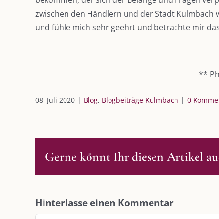
bekommen, der sich der Belange und Fragen verpf
zwischen den Händlern und der Stadt Kulmbach wa
und fühle mich sehr geehrt und betrachte mir da
** P
08. Juli 2020
|
Blog
,
Blogbeiträge Kulmbach
|
0 Komme
Gerne könnt Ihr diesen Artikel auc
DIE KULMBLOGGERA
AKTUELLE
Hinterlasse einen Kommentar
Kulmbloggera
Immer die 