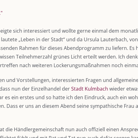
igte sich interessiert und wollte gerne einmal dem monat
autete „Leben in der Stadt“ und da Ursula Lauterbach, vo
assenden Rahmen für dieses Abendprogramm zu liefern. Es 
issen Teilnehmerzahl grünes Licht erteilt werden. Ich den
ertreffen nach weiteren Lockerungsmaßnahmen noch einmal i
n und Vorstellungen, interessierten Fragen und allgemeine
, dass nun der Einzelhandel der
Stadt Kulmbach
wieder etwas
 es ein erstes und so hatte ich den Eindruck, auch ein wo
en. Dass er uns an diesem Abend seine sympathische Frau a
at die Händlergemeinschaft nun auch offiziell einen Anspre