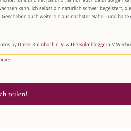
lichtet fühlt und mit Rat und Tat nun auch dafür sorgen k
chsen kann. Ich selbst bin natürlich schwer begeistert, 
s Geschehen auch weiterhin aus nächster Nähe – und halte
hotos by
Unser Kulmbach e. V.
&
Die Kulmbloggera
// Werbu
ntare
h teilen!
S
SO FINDEN WIR ZUSAMMEN!
passende Geschenkidee – für jeden
Am einfachsten bin ich per Mail un