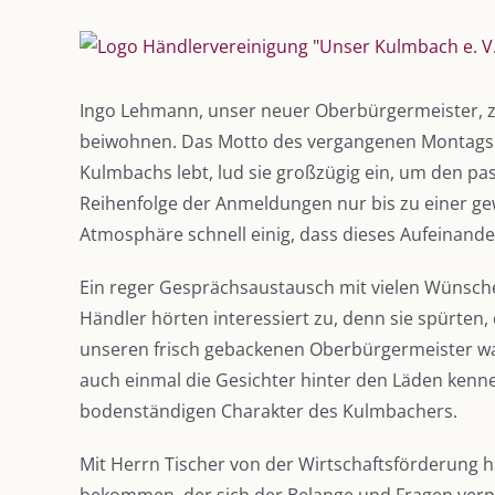
Zeige
grösseres
Bild
Ingo Lehmann, unser neuer Oberbürgermeister, ze
beiwohnen. Das Motto des vergangenen Montags l
Kulmbachs lebt, lud sie großzügig ein, um den p
Reihenfolge der Anmeldungen nur bis zu einer gew
Atmosphäre schnell einig, dass dieses Aufeinand
Ein reger Gesprächsaustausch mit vielen Wünsche
Händler hörten interessiert zu, denn sie spürten
unseren frisch gebackenen Oberbürgermeister war
auch einmal die Gesichter hinter den Läden kenn
bodenständigen Charakter des Kulmbachers.
Mit Herrn Tischer von der Wirtschaftsförderung h