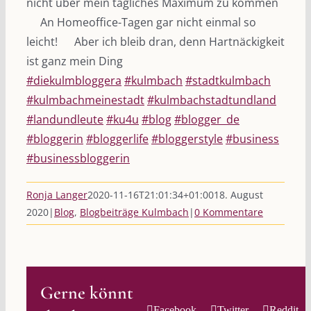
nicht über mein tägliches Maximum zu kommen
An Homeoffice-Tagen gar nicht einmal so
leicht!
Aber ich bleib dran, denn Hartnäckigkeit
ist ganz mein Ding
#diekulmbloggera
#kulmbach
#stadtkulmbach
#kulmbachmeinestadt
#kulmbachstadtundland
#landundleute
#ku4u
#blog
#blogger_de
#bloggerin
#bloggerlife
#bloggerstyle
#business
#businessbloggerin
Ronja Langer
2020-11-16T21:01:34+01:00
18. August
2020
|
Blog
,
Blogbeiträge Kulmbach
|
0 Kommentare
Gerne könnt
Facebook
Twitter
Reddit