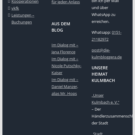
bin ich per Mail
Kooperationen
für jeden Anlass
und über
vkfk
WhatsApp zu
Leistungen –
erreichen.
Buchungen
AUS DEM
BLOG
Whatsapp:
0151-
21182972
Im Dialog mit –
post@die-
Jana Florence
kulmbloggera.de
Im Dialog mit –
Nicole Putschky-
UNSERE
Kaiser
HEIMAT
Im Dialog mit –
KULMBACH
Daniel Manzer,
alias Mr. Hops
„Unser
Kulmbach e. V.“
– Der
Händlerzusammenschlu
der Stadt
„Stadt