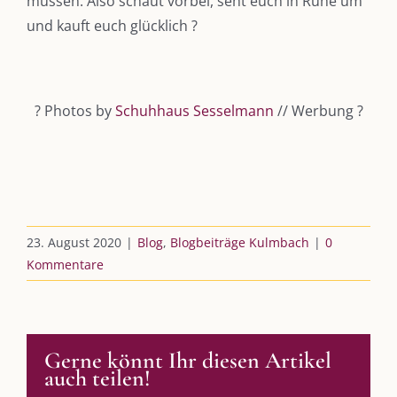
müssen. Also schaut vorbei, seht euch in Ruhe um
Podcast
und kauft euch glücklich
?
Kooperationen
vkfk
?
Photos by
Schuhhaus Sesselmann
// Werbung
?
Leistungen – Buchungen
AKTUELLES
23. August 2020
|
Blog
,
Blogbeiträge Kulmbach
|
0
Immer die passende Geschenkidee – für jeden Anlass
Kommentare
AUS DEM BLOG
Gerne könnt Ihr diesen Artikel
Im Dialog mit – Jana Florence
auch teilen!
Im Dialog mit – Nicole Putschky-Kaiser