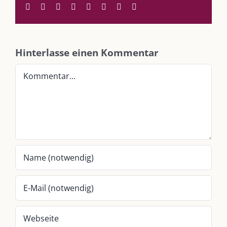
Im Dialog mit – Daniel Manzer, alias Mr. Hops
Facebook
Twitter
Reddit
LinkedIn
WhatsApp
Tumblr
Pinterest
E-
Mail
SO FINDEN WIR ZUSAMMEN!
Hinterlasse einen Kommentar
Am einfachsten bin ich per Mail und über WhatsApp zu erreichen.
Kommentar
Whatsapp:
0151-21182972
post@die-kulmbloggera.de
UNSERE HEIMAT KULMBACH
„Unser Kulmbach e. V.“
– Der Händlerzusammenschluss der Stadt
„Stadt Kulmbach“
– Offizielles Portal unserer Heimat
„Landratsamt Kulmbach“
– Wissenswertes in allen Belangen
„
Lebenslust Akademie Kulmbach
“ – Mutmachergeschichten von
Mutbotschaftern