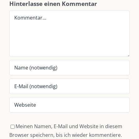
Hinterlasse einen Kommentar
Am einfachsten bin ich per Mail und über WhatsApp zu erreichen.
Kommentar
Whatsapp:
0151-21182972
post@die-kulmbloggera.de
UNSERE HEIMAT KULMBACH
„Unser Kulmbach e. V.“
– Der Händlerzusammenschluss der Stadt
„Stadt Kulmbach“
– Offizielles Portal unserer Heimat
„Landratsamt Kulmbach“
– Wissenswertes in allen Belangen
„
Lebenslust Akademie Kulmbach
“ – Mutmachergeschichten von
Mutbotschaftern
Meinen Namen, E-Mail und Website in diesem
Browser speichern, bis ich wieder kommentiere.