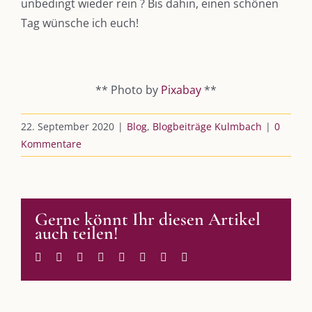
unbedingt wieder rein ? Bis dahin, einen schönen
vkfk
Tag wünsche ich euch!
Leistungen – Buchungen
** Photo by
Pixabay
**
AKTUELLES
22. September 2020
|
Blog
,
Blogbeiträge Kulmbach
|
0
Immer die passende Geschenkidee – für jeden Anlass
Kommentare
AUS DEM BLOG
Gerne könnt Ihr diesen Artikel
Im Dialog mit – Jana Florence
auch teilen!
Im Dialog mit – Nicole Putschky-Kaiser
Im Dialog mit – Daniel Manzer, alias Mr. Hops
Facebook
Twitter
Reddit
LinkedIn
WhatsApp
Tumblr
Pinterest
E-
Mail
SO FINDEN WIR ZUSAMMEN!