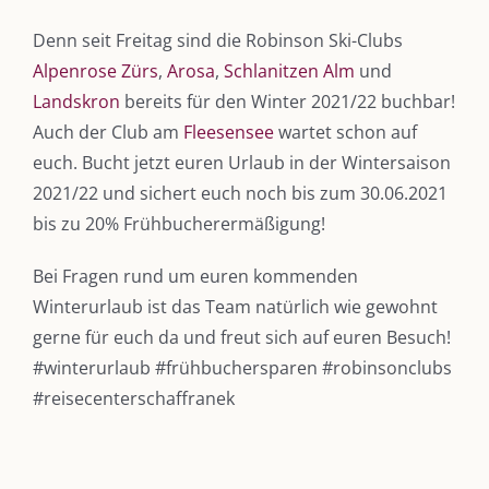
Denn seit Freitag sind die Robinson Ski-Clubs
Alpenrose Zürs
,
Arosa
,
Schlanitzen Alm
und
Landskron
bereits für den Winter 2021/22 buchbar!
Auch der Club am
Fleesensee
wartet schon auf
euch. Bucht jetzt euren Urlaub in der Wintersaison
2021/22 und sichert euch noch bis zum 30.06.2021
bis zu 20% Frühbucherermäßigung!
DIE KULMBLOGGERA
Bei Fragen rund um euren kommenden
Winterurlaub ist das Team natürlich wie gewohnt
Kulmbloggera
gerne für euch da und freut sich auf euren Besuch!
Podcast
#winterurlaub #frühbuchersparen #robinsonclubs
#reisecenterschaffranek
Kooperationen
vkfk