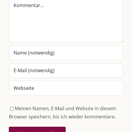
Kommentar
Whatsapp:
0151-21182972
post@die-kulmbloggera.de
UNSERE HEIMAT KULMBACH
„Unser Kulmbach e. V.“
– Der Händlerzusammenschluss der Stadt
„Stadt Kulmbach“
– Offizielles Portal unserer Heimat
„Landratsamt Kulmbach“
– Wissenswertes in allen Belangen
„
Lebenslust Akademie Kulmbach
“ – Mutmachergeschichten von
Mutbotschaftern
Meinen Namen, E-Mail und Website in diesem
Browser speichern, bis ich wieder kommentiere.