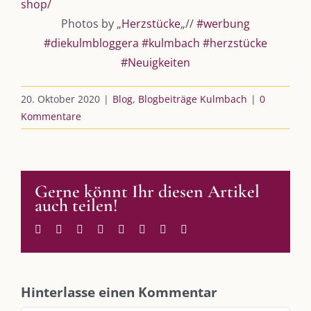
shop/
Leistungen – Buchungen
Photos by „
Herzstücke
„//
#werbung
#diekulmbloggera
#kulmbach
#herzstücke
#Neuigkeiten
AKTUELLES
20. Oktober 2020
|
Blog
,
Blogbeiträge Kulmbach
|
0
Immer die passende Geschenkidee – für jeden Anlass
Kommentare
AUS DEM BLOG
Gerne könnt Ihr diesen Artikel
Im Dialog mit – Jana Florence
auch teilen!
Im Dialog mit – Nicole Putschky-Kaiser
Im Dialog mit – Daniel Manzer, alias Mr. Hops
Facebook
Twitter
Reddit
LinkedIn
WhatsApp
Tumblr
Pinterest
E-
Mail
SO FINDEN WIR ZUSAMMEN!
Hinterlasse einen Kommentar
Am einfachsten bin ich per Mail und über WhatsApp zu erreichen.