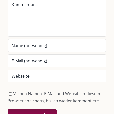
Kommentar
Whatsapp:
0151-21182972
post@die-kulmbloggera.de
UNSERE HEIMAT KULMBACH
„Unser Kulmbach e. V.“
– Der Händlerzusammenschluss der Stadt
„Stadt Kulmbach“
– Offizielles Portal unserer Heimat
„Landratsamt Kulmbach“
– Wissenswertes in allen Belangen
„
Lebenslust Akademie Kulmbach
“ – Mutmachergeschichten von
Mutbotschaftern
Meinen Namen, E-Mail und Website in diesem
Browser speichern, bis ich wieder kommentiere.