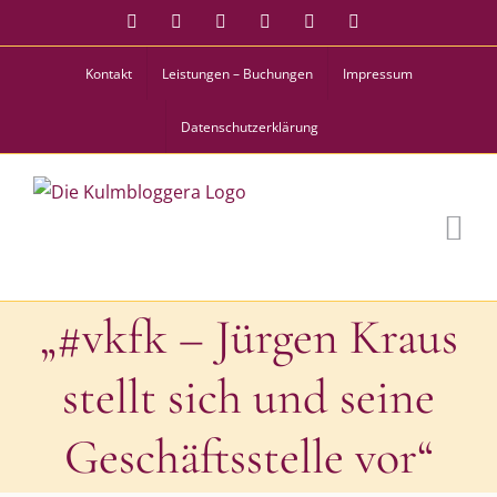
Zum
Facebook
Instagram
Twitter
Pinterest
YouTube
Tiktok
Inhalt
Kontakt
Leistungen – Buchungen
Impressum
springen
Datenschutzerklärung
„#vkfk – Jürgen Kraus
stellt sich und seine
Geschäftsstelle vor“