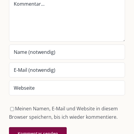
Kommentar
Whatsapp:
0151-21182972
post@die-kulmbloggera.de
UNSERE HEIMAT KULMBACH
„Unser Kulmbach e. V.“
– Der Händlerzusammenschluss der Stadt
„Stadt Kulmbach“
– Offizielles Portal unserer Heimat
„Landratsamt Kulmbach“
– Wissenswertes in allen Belangen
„
Lebenslust Akademie Kulmbach
“ – Mutmachergeschichten von
Mutbotschaftern
Meinen Namen, E-Mail und Website in diesem
Browser speichern, bis ich wieder kommentiere.