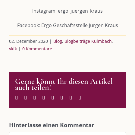
Leistungen – Buchungen
Instagram: ergo_juergen_kraus
Facebook: Ergo Geschäftsstelle Jürgen Kraus
AKTUELLES
02. Dezember 2020
|
Blog
,
Blogbeiträge Kulmbach
,
Immer die passende Geschenkidee – für jeden Anlass
vkfk
|
0 Kommentare
AUS DEM BLOG
Gerne könnt Ihr diesen Artikel
Im Dialog mit – Jana Florence
auch teilen!
Im Dialog mit – Nicole Putschky-Kaiser
Im Dialog mit – Daniel Manzer, alias Mr. Hops
Facebook
Twitter
Reddit
LinkedIn
WhatsApp
Tumblr
Pinterest
E-
Mail
SO FINDEN WIR ZUSAMMEN!
Hinterlasse einen Kommentar
Am einfachsten bin ich per Mail und über WhatsApp zu erreichen.