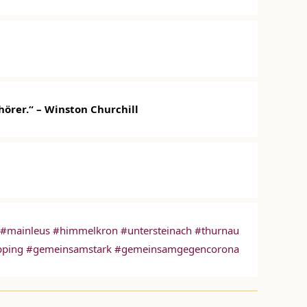
hörer.“ – Winston Churchill
#mainleus
#himmelkron
#untersteinach
#thurnau
pping
#gemeinsamstark
#gemeinsamgegencorona