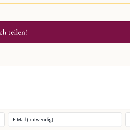
h teilen!
S
SO FINDEN WIR ZUSAMMEN!
passende Geschenkidee – für jeden
Am einfachsten bin ich per Mail un
WhatsApp zu erreichen.
Whatsapp:
0151-21182972
 BLOG
post@die-kulmbloggera.de
it – Jana Florence
it – Nicole Putschky-Kaiser
it – Daniel Manzer, alias Mr. Hops