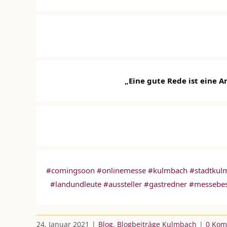
„Eine gute Rede ist eine A
#comingsoon
#onlinemesse
#kulmbach
#stadtkul
#landundleute
#aussteller
#gastredner
#messebe
24. Januar 2021
|
Blog
,
Blogbeiträge Kulmbach
|
0 Kom