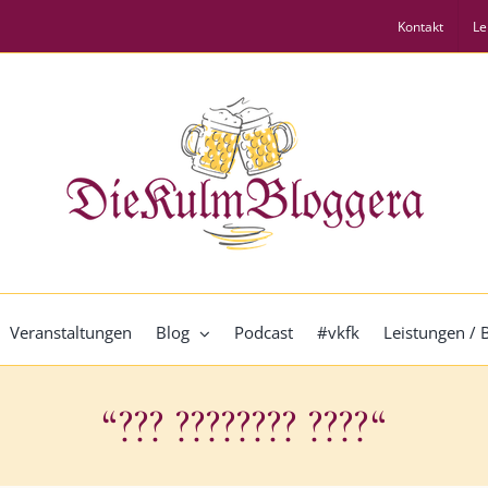
Kontakt
Le
Veranstaltungen
Blog
Podcast
#vkfk
Leistungen /
“??? ???????? ????“