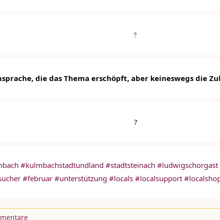
?︎
nsprache, die das Thema erschöpft, aber keineswegs die Zu
                          ?︎
mbach
#kulmbachstadtundland
#stadtsteinach
#ludwigschorgast
sucher
#februar
#unterstützung
#locals
#localsupport
#localsho
mentare