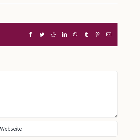
Facebook
Twitter
Reddit
LinkedIn
WhatsApp
Tumblr
Pinterest
E-
Mail
UNSERE HEIMAT KULMBACH
d über
„Unser Kulmbach e. V.“
– Der
Händlerzusammenschluss der Stadt
„Stadt Kulmbach“
– Offizielles Portal unserer
Heimat
„Landratsamt Kulmbach“
– Wissenswertes in
allen Belangen
„
Lebenslust Akademie Kulmbach
“ –
Mutmachergeschichten von Mutbotschaftern