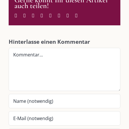
auch teilen!
Im Dialog mit – Nicole Putschky-Kaiser
Im Dialog mit – Daniel Manzer, alias Mr. Hops
Facebook
Twitter
Reddit
LinkedIn
WhatsApp
Tumblr
Pinterest
E-
Mail
SO FINDEN WIR ZUSAMMEN!
Hinterlasse einen Kommentar
Am einfachsten bin ich per Mail und über WhatsApp zu erreichen.
Kommentar
Whatsapp:
0151-21182972
post@die-kulmbloggera.de
UNSERE HEIMAT KULMBACH
„Unser Kulmbach e. V.“
– Der Händlerzusammenschluss der Stadt
„Stadt Kulmbach“
– Offizielles Portal unserer Heimat
„Landratsamt Kulmbach“
– Wissenswertes in allen Belangen