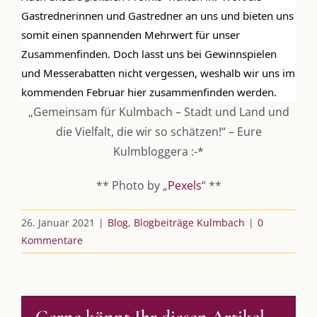
Kulmbloggera
Gastrednerinnen und Gastredner an uns und bieten uns 
somit einen spannenden Mehrwert für unser 
Podcast
Zusammenfinden. Doch lasst uns bei Gewinnspielen 
Kooperationen
und Messerabatten nicht vergessen, weshalb wir uns im 
kommenden Februar hier zusammenfinden werden.
vkfk
„Gemeinsam für Kulmbach – Stadt und Land und
die Vielfalt, die wir so schätzen!“ – Eure
Leistungen – Buchungen
Kulmbloggera :-*
** Photo by „
Pexels
“ **
AKTUELLES
26. Januar 2021
|
Blog
,
Blogbeiträge Kulmbach
|
0
Immer die passende Geschenkidee – für jeden Anlass
Kommentare
AUS DEM BLOG
Gerne könnt Ihr diesen Artikel
Im Dialog mit – Jana Florence