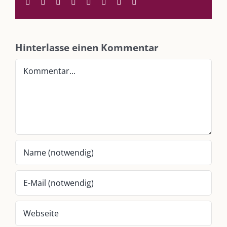
Facebook
Twitter
Reddit
LinkedIn
WhatsApp
Tumblr
Pinterest
E-
Mail
SO FINDEN WIR ZUSAMMEN!
Hinterlasse einen Kommentar
Am einfachsten bin ich per Mail und über WhatsApp zu erreichen.
Kommentar
Whatsapp:
0151-21182972
post@die-kulmbloggera.de
UNSERE HEIMAT KULMBACH
„Unser Kulmbach e. V.“
– Der Händlerzusammenschluss der Stadt
„Stadt Kulmbach“
– Offizielles Portal unserer Heimat
„Landratsamt Kulmbach“
– Wissenswertes in allen Belangen
„
Lebenslust Akademie Kulmbach
“ – Mutmachergeschichten von
Mutbotschaftern