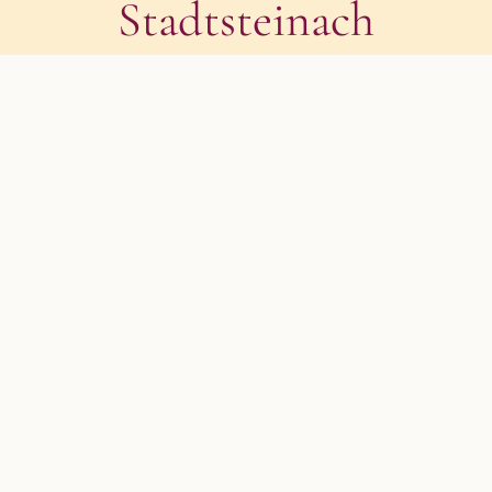
Stadtsteinach
Zeige
grösseres
Bild