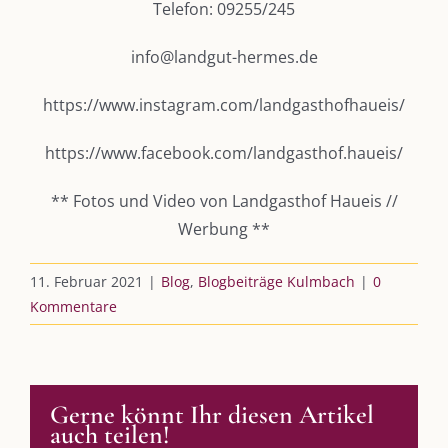
Telefon: 09255/245
Podcast
info@landgut-hermes.de
Kooperationen
https://www.instagram.com/landgasthofhaueis/
vkfk
https://www.facebook.com/landgasthof.haueis/
Leistungen – Buchungen
** Fotos und Video von Landgasthof Haueis //
Werbung **
AKTUELLES
11. Februar 2021
|
Blog
,
Blogbeiträge Kulmbach
|
0
Immer die passende Geschenkidee – für jeden Anlass
Kommentare
AUS DEM BLOG
Gerne könnt Ihr diesen Artikel
Im Dialog mit – Jana Florence
auch teilen!
Im Dialog mit – Nicole Putschky-Kaiser