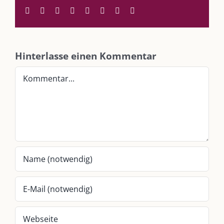
Im Dialog mit – Daniel Manzer, alias Mr. Hops
Facebook
Twitter
Reddit
LinkedIn
WhatsApp
Tumblr
Pinterest
E-
Mail
SO FINDEN WIR ZUSAMMEN!
Hinterlasse einen Kommentar
Am einfachsten bin ich per Mail und über WhatsApp zu erreichen.
Kommentar
Whatsapp:
0151-21182972
post@die-kulmbloggera.de
UNSERE HEIMAT KULMBACH
„Unser Kulmbach e. V.“
– Der Händlerzusammenschluss der Stadt
„Stadt Kulmbach“
– Offizielles Portal unserer Heimat
„Landratsamt Kulmbach“
– Wissenswertes in allen Belangen
„
Lebenslust Akademie Kulmbach
“ – Mutmachergeschichten von