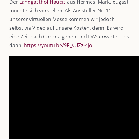
Der
Landgasthof Haueis
aus Hermes, Marktleugast
möchte sich vorstellen. Als Aussteller Nr. 11
unserer virtuellen Messe kommen wir jedoch
selbst via Video auf unsere Kosten, denn: Es wird
eine Zeit nach Corona geben und DAS erwartet uns
dann:
https://youtu.be/9R_vUZz-4jo