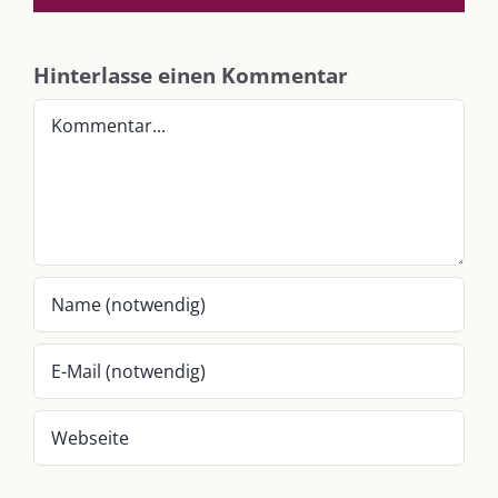
SO FINDEN WIR ZUSAMMEN!
Hinterlasse einen Kommentar
Am einfachsten bin ich per Mail und über WhatsApp zu erreichen.
Kommentar
Whatsapp:
0151-21182972
post@die-kulmbloggera.de
UNSERE HEIMAT KULMBACH
„Unser Kulmbach e. V.“
– Der Händlerzusammenschluss der Stadt
„Stadt Kulmbach“
– Offizielles Portal unserer Heimat
„Landratsamt Kulmbach“
– Wissenswertes in allen Belangen
„
Lebenslust Akademie Kulmbach
“ – Mutmachergeschichten von
Mutbotschaftern