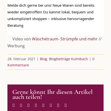
Melde dich gerne bei uns! Neue Waren sind bereits 
Kooperationen
wieder eingetroffen! Du kannst lokal, bequem und 
vkfk
unkompliziert shoppen – inklusive hervorragender 
Beratung 
Leistungen – Buchungen
Video von
Wäschetraum- Strümpfe und mehr
//
Werbung
AKTUELLES
28. Februar 2021
|
Blog
,
Blogbeiträge Kulmbach
|
0
Immer die passende Geschenkidee – für jeden Anlass
Kommentare
AUS DEM BLOG
Gerne könnt Ihr diesen Artikel
Im Dialog mit – Jana Florence
auch teilen!
Im Dialog mit – Nicole Putschky-Kaiser
Im Dialog mit – Daniel Manzer, alias Mr. Hops
Facebook
Twitter
Reddit
LinkedIn
WhatsApp
Tumblr
Pinterest
E-
Mail