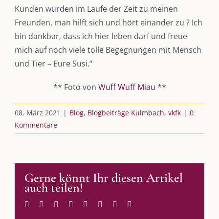
Kooperationen
Kunden wurden im Laufe der Zeit zu meinen
Freunden, man hilft sich und hört einander zu ? Ich
vkfk
bin dankbar, dass ich hier leben darf und freue
mich auf noch viele tolle Begegnungen mit Mensch
Leistungen – Buchungen
und Tier – Eure Susi.“
** Foto von
Wuff Wuff Miau
**
AKTUELLES
08. März 2021
|
Blog
,
Blogbeiträge Kulmbach
,
vkfk
|
0
Immer die passende Geschenkidee – für jeden Anlass
Kommentare
AUS DEM BLOG
Gerne könnt Ihr diesen Artikel
Im Dialog mit – Jana Florence
auch teilen!
Im Dialog mit – Nicole Putschky-Kaiser
Im Dialog mit – Daniel Manzer, alias Mr. Hops
Facebook
Twitter
Reddit
LinkedIn
WhatsApp
Tumblr
Pinterest
E-
Mail