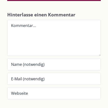
SO FINDEN WIR ZUSAMMEN!
Hinterlasse einen Kommentar
Am einfachsten bin ich per Mail und über WhatsApp zu erreichen.
Kommentar
Whatsapp:
0151-21182972
post@die-kulmbloggera.de
UNSERE HEIMAT KULMBACH
„Unser Kulmbach e. V.“
– Der Händlerzusammenschluss der Stadt
„Stadt Kulmbach“
– Offizielles Portal unserer Heimat
„Landratsamt Kulmbach“
– Wissenswertes in allen Belangen
„
Lebenslust Akademie Kulmbach
“ – Mutmachergeschichten von
Mutbotschaftern