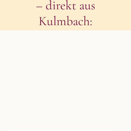
– direkt aus
Kulmbach:
Zeige
grösseres
Bild