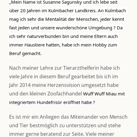
„Mein Name ist Susanne Sagunsky und ich lebe seit 
über 20 Jahren im Kulmbacher Landkreis. An Kulmbach 
mag ich sehr die Mentalität der Menschen, jeder kennt 
fast jeden und unsere wunderschöne Umgebung ? Da 
ich sehr naturverbunden bin und meine Eltern auch 
immer Haustiere hatten, habe ich mein Hobby zum 
Beruf gemacht.
Nach meiner Lehre zur Tierarzthelferin habe ich
viele Jahre in diesem Beruf gearbeitet bis ich im
Jahr 2014 meine Herzensvision umgesetzt habe
und den kleinen Zoofachhandel
Wuff Wuff Miau
 mit 
DIE KULMBLOGGERA
integriertem Hundefrisör eröffnet habe ?
Kulmbloggera
Es ist mir ein Anliegen das Miteinander von Mensch
und Tier bestmöglich zu unterstützen und stehe
Podcast
immer gerne beratend zur Seite. Viele meiner