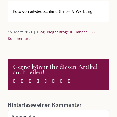
 Foto von ait-deutschland GmbH // Werbung 
AKTUELLES
16. März 2021
|
Blog
,
Blogbeiträge Kulmbach
|
0
Immer die passende Geschenkidee – für jeden Anlass
Kommentare
AUS DEM BLOG
Gerne könnt Ihr diesen Artikel
Im Dialog mit – Jana Florence
auch teilen!
Im Dialog mit – Nicole Putschky-Kaiser
Im Dialog mit – Daniel Manzer, alias Mr. Hops
Facebook
Twitter
Reddit
LinkedIn
WhatsApp
Tumblr
Pinterest
E-
Mail
SO FINDEN WIR ZUSAMMEN!
Hinterlasse einen Kommentar
Am einfachsten bin ich per Mail und über WhatsApp zu erreichen.
Kommentar