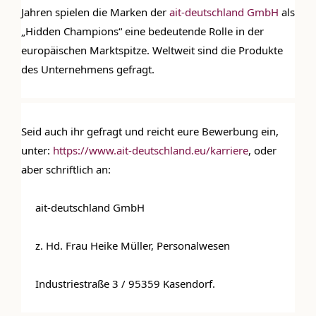
Jahren spielen die Marken der 
ait-deutschland GmbH
 als 
„Hidden Champions“ eine bedeutende Rolle in der 
europäischen Marktspitze. Weltweit sind die Produkte 
des Unternehmens gefragt.
Seid auch ihr gefragt und reicht eure Bewerbung ein, 
unter: 
https://www.ait-deutschland.eu/karriere
, oder 
DIE KULMBLOGGERA
aber schriftlich an:
Kulmbloggera
 ait-deutschland GmbH
Podcast
 z. Hd. Frau Heike Müller, Personalwesen
Kooperationen
vkfk
 Industriestraße 3 / 95359 Kasendorf.
Leistungen – Buchungen