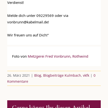
Verdienst!
Kulmbloggera
Podcast
Melde dich unter 09229569 oder via 
vonbrunn@kabelmail.de!
Kooperationen
vkfk
Wir freuen uns auf Dich!“ 
Leistungen – Buchungen
 Foto von
 Metzgerei Fred Vonbrunn, Rothwind
AKTUELLES
26. März 2021
|
Blog
,
Blogbeiträge Kulmbach
,
vkfk
|
0
Immer die passende Geschenkidee – für jeden Anlass
Kommentare
AUS DEM BLOG
Gerne könnt Ihr diesen Artikel
Im Dialog mit – Jana Florence