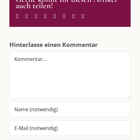
auch teilen!
Im Dialog mit – Nicole Putschky-Kaiser
Im Dialog mit – Daniel Manzer, alias Mr. Hops
Facebook
Twitter
Reddit
LinkedIn
WhatsApp
Tumblr
Pinterest
E-
Mail
SO FINDEN WIR ZUSAMMEN!
Hinterlasse einen Kommentar
Am einfachsten bin ich per Mail und über WhatsApp zu erreichen.
Kommentar
Whatsapp:
0151-21182972
post@die-kulmbloggera.de
UNSERE HEIMAT KULMBACH
„Unser Kulmbach e. V.“
– Der Händlerzusammenschluss der Stadt
„Stadt Kulmbach“
– Offizielles Portal unserer Heimat
„Landratsamt Kulmbach“
– Wissenswertes in allen Belangen