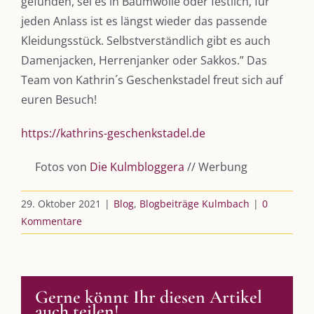
gefunden, sei es in Baumwolle oder festlich, für
jeden Anlass ist es längst wieder das passende
Podcast
Kleidungsstück. Selbstverständlich gibt es auch
Kooperationen
Damenjacken, Herrenjanker oder Sakkos.” Das
Team von Kathrin´s Geschenkstadel freut sich auf
vkfk
euren Besuch!
Leistungen – Buchungen
https://kathrins-geschenkstadel.de
Fotos von
Die Kulmbloggera
// Werbung
AKTUELLES
29. Oktober 2021
|
Blog
,
Blogbeiträge Kulmbach
|
0
Immer die passende Geschenkidee – für jeden Anlass
Kommentare
AUS DEM BLOG
Gerne könnt Ihr diesen Artikel
Im Dialog mit – Jana Florence
auch teilen!
Im Dialog mit – Nicole Putschky-Kaiser