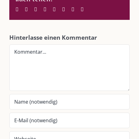
Im Dialog mit – Daniel Manzer, alias Mr. Hops
Facebook
Twitter
Reddit
LinkedIn
WhatsApp
Tumblr
Pinterest
E-
Mail
SO FINDEN WIR ZUSAMMEN!
Hinterlasse einen Kommentar
Am einfachsten bin ich per Mail und über WhatsApp zu erreichen.
Kommentar
Whatsapp:
0151-21182972
post@die-kulmbloggera.de
UNSERE HEIMAT KULMBACH
„Unser Kulmbach e. V.“
– Der Händlerzusammenschluss der Stadt
„Stadt Kulmbach“
– Offizielles Portal unserer Heimat
„Landratsamt Kulmbach“
– Wissenswertes in allen Belangen
„
Lebenslust Akademie Kulmbach
“ – Mutmachergeschichten von