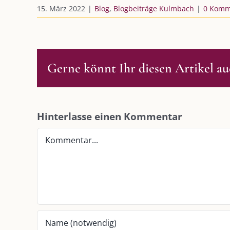
15. März 2022
|
Blog
,
Blogbeiträge Kulmbach
|
0 Komm
Gerne könnt Ihr diesen Artikel auc
DIE KULMBLOGGERA
AKTUELLE
Hinterlasse einen Kommentar
Kulmbloggera
Immer die 
Kommentar
Anlass
Podcast
Kooperationen
AUS DEM
vkfk
Im Dialog m
Im Dialog m
Leistungen – Buchungen