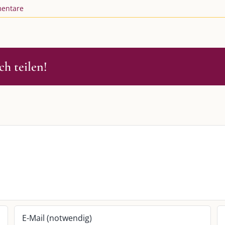
entare
h teilen!
S
SO FINDEN WIR ZUSAMMEN!
passende Geschenkidee – für jeden
Am einfachsten bin ich per Mail un
WhatsApp zu erreichen.
Whatsapp:
0151-21182972
 BLOG
post@die-kulmbloggera.de
it – Jana Florence
it – Nicole Putschky-Kaiser