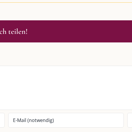
h teilen!
S
SO FINDEN WIR ZUSAMMEN!
passende Geschenkidee – für jeden
Am einfachsten bin ich per Mail un
WhatsApp zu erreichen.
Whatsapp:
0151-21182972
 BLOG
post@die-kulmbloggera.de
it – Jana Florence
it – Nicole Putschky-Kaiser
it – Daniel Manzer, alias Mr. Hops