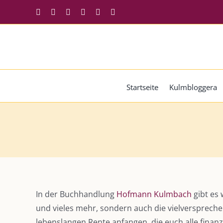
Zum
Facebook
Instagram
Twitter
Pinterest
YouTube
Tiktok
Inhalt
springen
Startseite
Kulmbloggera
Zeige
grösseres
In der Buchhandlung
Hofmann Kulmbach
gibt es 
Bild
und vieles mehr, sondern auch die vielversprech
lebenslangen Rente anfangen, die euch alle finan