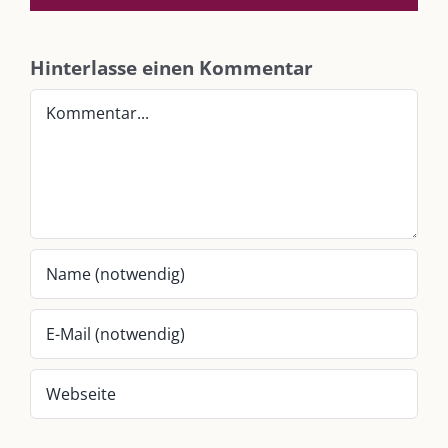
SO FINDEN WIR ZUSAMMEN!
Hinterlasse einen Kommentar
Am einfachsten bin ich per Mail und über WhatsApp zu erreichen.
Kommentar
Whatsapp:
0151-21182972
post@die-kulmbloggera.de
UNSERE HEIMAT KULMBACH
„Unser Kulmbach e. V.“
– Der Händlerzusammenschluss der Stadt
„Stadt Kulmbach“
– Offizielles Portal unserer Heimat
„Landratsamt Kulmbach“
– Wissenswertes in allen Belangen
„
Lebenslust Akademie Kulmbach
“ – Mutmachergeschichten von
Mutbotschaftern