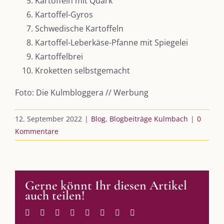
Kartoffeln mit Quark
Kooperationen
Kartoffel-Gyros
Schwedische Kartoffeln
vkfk
Kartoffel-Leberkäse-Pfanne mit Spiegelei
Leistungen – Buchungen
Kartoffelbrei
Kroketten selbstgemacht
Foto: Die Kulmbloggera // Werbung
AKTUELLES
12. September 2022
|
Blog
,
Blogbeiträge Kulmbach
|
0
Immer die passende Geschenkidee – für jeden Anlass
Kommentare
AUS DEM BLOG
Gerne könnt Ihr diesen Artikel
Im Dialog mit – Jana Florence
auch teilen!
Im Dialog mit – Nicole Putschky-Kaiser
Im Dialog mit – Daniel Manzer, alias Mr. Hops
Facebook
Twitter
Reddit
LinkedIn
WhatsApp
Tumblr
Pinterest
E-
Mail