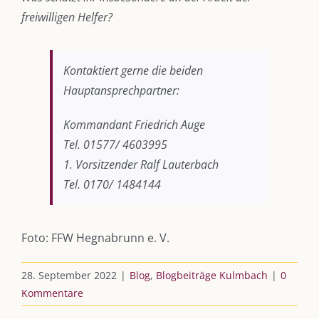
freiwilligen Helfer?
DIE KULMBLOGGERA
Kulmbloggera
Kontaktiert gerne die beiden
Hauptansprechpartner:
Podcast
Kooperationen
Kommandant Friedrich Auge
Tel. 01577/ 4603995
vkfk
1. Vorsitzender Ralf Lauterbach
Tel. 0170/ 1484144
Leistungen – Buchungen
Foto: FFW Hegnabrunn e. V.
AKTUELLES
28. September 2022
|
Blog
,
Blogbeiträge Kulmbach
|
0
Immer die passende Geschenkidee – für jeden Anlass
Kommentare