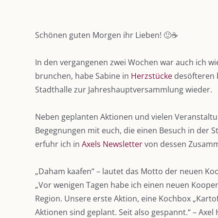
Zeige
grösseres
Schönen guten Morgen ihr Lieben! 🙂☕️
Bild
In den vergangenen zwei Wochen war auch ich wie
brunchen, habe Sabine in
Herzstücke
desöfteren b
Stadthalle zur Jahreshauptversammlung wieder.
Neben geplanten Aktionen und vielen Veranstaltu
Begegnungen mit euch, die einen Besuch in der St
erfuhr ich in
Axels Newsletter
von dessen Zusamm
„Daham kaafen“ – lautet das Motto der neuen Koo
„Vor wenigen Tagen habe ich einen neuen Koopera
Region. Unsere erste Aktion, eine Kochbox „Kart
Aktionen sind geplant. Seit also gespannt.“ – Ax