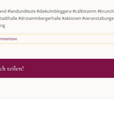
and
#landundleute
#diekulmbloggera
#caféstamm
#brunc
tadthalle
#drstammbergerhalle
#aktionen
#veranstaltung
ung
ommentare
h teilen!
S
SO FINDEN WIR ZUSAMMEN!
passende Geschenkidee – für jeden
Am einfachsten bin ich per Mail un
WhatsApp zu erreichen.