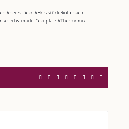
hen
#herzstücke
#Herzstückekulmbach
en
#herbstmarkt
#ekuplatz
#Thermomix
Facebook
Twitter
Reddit
LinkedIn
WhatsApp
Tumblr
Pinterest
E-
Mail
UNSERE HEIMAT KULMBACH
d über
„Unser Kulmbach e. V.“
– Der
Händlerzusammenschluss der Stadt