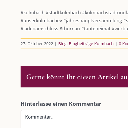
#kulmbach
#stadtkulmbach
#kulmbachstadtundl
#unserkulmbachev
#jahreshauptversammlung
#s
#ladenamschloss
#thurnau
#tanteheimat
#werb
27. Oktober 2022
|
Blog
,
Blogbeiträge Kulmbach
|
0 K
Gerne könnt Ihr diesen Artikel auc
DIE KULMBLOGGERA
AKTUELLE
Hinterlasse einen Kommentar
Kulmbloggera
Immer die 
Kommentar
Anlass
Podcast