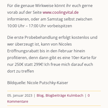
Für die genaue Wirkweise könnt ihr euch gerne
DIE KULMBLOGGERA
vorab auf der Seite
www.coolingvital.de
informieren, oder am Samstag selbst zwischen
Kulmbloggera
10:00 Uhr – 17:00 Uhr vorbeispitzen
Podcast
Die erste Probebehandlung erfolgt kostenlos und
Kooperationen
wer überzeugt ist, kann von Nicoles
Eröffnungsrabatt bis in den Februar hinein
vkfk
profitieren, denn dann gibt es eine 10er-Karte für
nur 250€ statt 299€! Ich freue mich darauf euch
Leistungen – Buchungen
dort zu treffen
Bildquelle: Nicole Putschky-Kaiser
AKTUELLES
05. Januar 2023
|
Blog
,
Blogbeiträge Kulmbach
|
0
Immer die passende Geschenkidee – für jeden Anlass
Kommentare