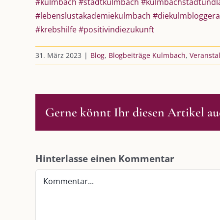
#kulmbach
#stadtkulmbach
#kulmbachstadtundl
#lebenslustakademiekulmbach
#diekulmbloggera
#krebshilfe
#positivindiezukunft
31. März 2023
|
Blog
,
Blogbeiträge Kulmbach
,
Veransta
Gerne könnt Ihr diesen Artikel auc
DIE KULMBLOGGERA
AKTUELLE
Hinterlasse einen Kommentar
Kulmbloggera
Immer die 
Kommentar
Anlass
Podcast
Kooperationen