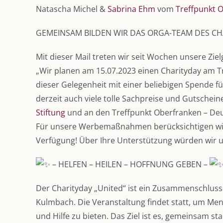
Natascha Michel &
Sabrina Ehm
vom
Treffpunkt O
GEMEINSAM BILDEN WIR DAS ORGA-TEAM DES CHA
Mit dieser Mail treten wir seit Wochen unsere Zie
„Wir planen am 15.07.2023 einen Charityday am Tr
dieser Gelegenheit mit einer beliebigen Spende 
derzeit auch viele tolle Sachpreise und Gutschei
Stiftung
und an den Treffpunkt Oberfranken – Deut
Für unsere Werbemaßnahmen berücksichtigen wir al
Verfügung! Über Ihre Unterstützung würden wir u
– HELFEN – HEILEN – HOFFNUNG GEBEN –
Der Charityday „United“ ist ein Zusammenschluss
Kulmbach. Die Veranstaltung findet statt, um M
und Hilfe zu bieten. Das Ziel ist es, gemeinsam s