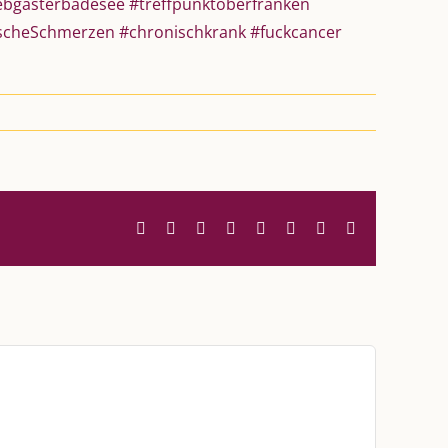
ebgasterbadesee
#treffpunktoberfranken
scheSchmerzen
#chronischkrank
#fuckcancer
Facebook
Twitter
Reddit
LinkedIn
WhatsApp
Tumblr
Pinterest
E-
Mail
UNSERE HEIMAT KULMBACH
d über
„Unser Kulmbach e. V.“
– Der
Händlerzusammenschluss der Stadt
„Stadt Kulmbach“
– Offizielles Portal unserer
Heimat