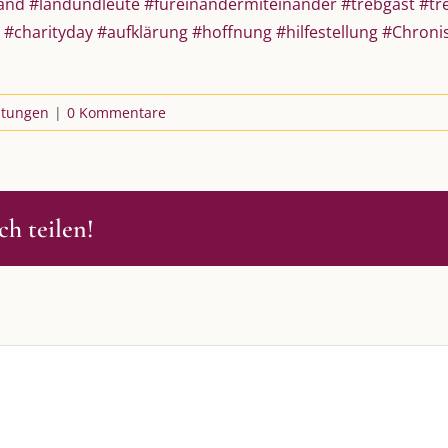
and
#landundleute
#füreinandermiteinander
#trebgast
#tr
#charityday
#aufklärung
#hoffnung
#hilfestellung
#Chroni
ltungen
|
0 Kommentare
h teilen!
S
SO FINDEN WIR ZUSAMMEN!
passende Geschenkidee – für jeden
Am einfachsten bin ich per Mail un
WhatsApp zu erreichen.
Whatsapp:
0151-21182972