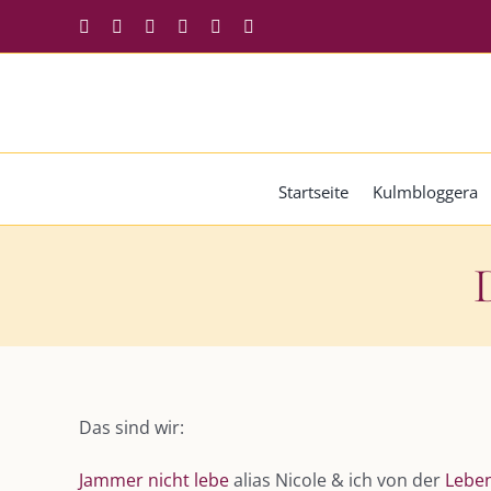
Zum
Facebook
Instagram
Twitter
Pinterest
YouTube
Tiktok
Inhalt
springen
Startseite
Kulmbloggera
Zeige
grösseres
Das sind wir:
Bild
Jammer nicht lebe
alias Nicole & ich von der
Lebe