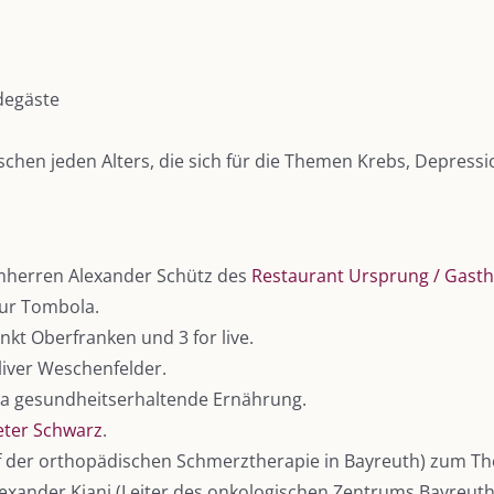
adegäste
nschen jeden Alters, die sich für die Themen Krebs, Depress
mherren Alexander Schütz des
Restaurant Ursprung / Gasth
ur Tombola.
t Oberfranken und 3 for live.
Oliver Weschenfelder.
a gesundheitserhaltende Ernährung.
eter Schwarz
.
hef der orthopädischen Schmerztherapie in Bayreuth) zum 
lexander Kiani (Leiter des onkologischen Zentrums Bayreuth)