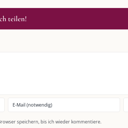
h teilen!
S
SO FINDEN WIR ZUSAMMEN!
passende Geschenkidee – für jeden
Am einfachsten bin ich per Mail un
WhatsApp zu erreichen.
Whatsapp:
0151-21182972
 BLOG
post@die-kulmbloggera.de
it – Jana Florence
it – Nicole Putschky-Kaiser
it – Daniel Manzer, alias Mr. Hops
rowser speichern, bis ich wieder kommentiere.