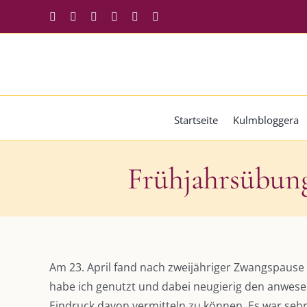
Zum
Facebook
Instagram
Twitter
Pinterest
YouTube
Tiktok
Inhalt
springen
Startseite
Kulmbloggera
Frühjahrsübung
Zeige
grösseres
Am 23. April fand nach zweijähriger Zwangspause 
Bild
habe ich genutzt und dabei neugierig den anwes
Eindruck davon vermitteln zu können. Es war sehr