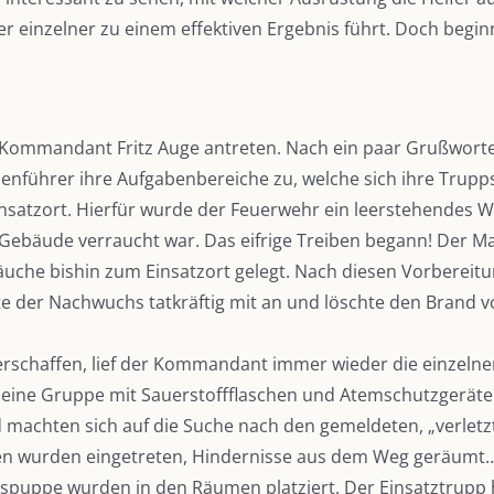
er einzelner zu einem effektiven Ergebnis führt. Doch begi
 der Kommandant Fritz Auge antreten. Nach ein paar Grußwor
enführer ihre Aufgabenbereiche zu, welche sich ihre Trup
nsatzort. Hierfür wurde der Feuerwehr ein leerstehendes W
Gebäude verraucht war. Das eifrige Treiben begann! Der Ma
äuche bishin zum Einsatzort gelegt. Nach diesen Vorberei
kte der Nachwuchs tatkräftig mit an und löschte den Brand
chaffen, lief der Kommandant immer wieder die einzelnen H
kleine Gruppe mit Sauerstoffflaschen und Atemschutzgeräte
d machten sich auf die Suche nach den gemeldeten, „verletz
üren wurden eingetreten, Hindernisse aus dem Weg geräumt… 
gspuppe wurden in den Räumen platziert. Der Einsatztrupp