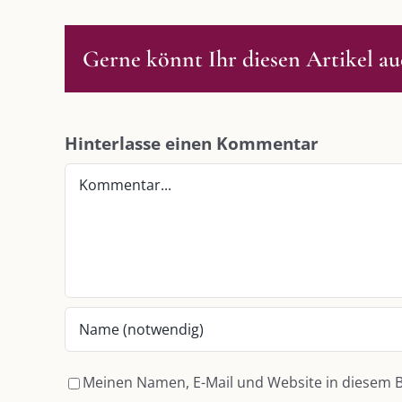
Gerne könnt Ihr diesen Artikel auc
DIE KULMBLOGGERA
AKTUELLE
Hinterlasse einen Kommentar
Kulmbloggera
Immer die 
Kommentar
Anlass
Podcast
Kooperationen
AUS DEM
vkfk
Im Dialog m
Im Dialog m
Leistungen – Buchungen
Im Dialog m
Meinen Namen, E-Mail und Website in diesem B