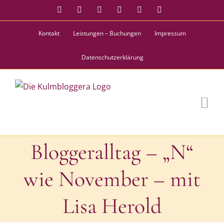
Zum
Facebook
Instagram
Twitter
Pinterest
YouTube
Tiktok
Inhalt
Kontakt
Leistungen – Buchungen
Impressum
springen
Datenschutzerklärung
Bloggeralltag – „N“
wie November – mit
Lisa Herold