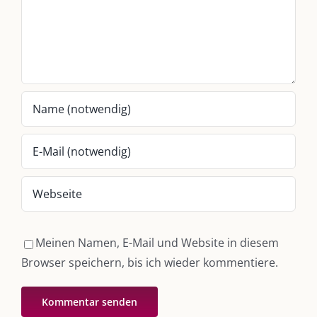
Whatsapp:
0151-21182972
post@die-kulmbloggera.de
UNSERE HEIMAT KULMBACH
„Unser Kulmbach e. V.“
– Der Händlerzusammenschluss der Stadt
„Stadt Kulmbach“
– Offizielles Portal unserer Heimat
„Landratsamt Kulmbach“
– Wissenswertes in allen Belangen
„
Lebenslust Akademie Kulmbach
“ – Mutmachergeschichten von
Mutbotschaftern
Meinen Namen, E-Mail und Website in diesem
Browser speichern, bis ich wieder kommentiere.
©
2026 | Alle Rechte vorbehalten. |
Impressum
|
Datenschutz
|